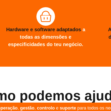
Hardware e software adaptados
a
A
todas as dimensões e
especificidades do teu negócio.
mo podemos ajud
operação
,
gestão
,
controlo
e
suporte
para todos os ne