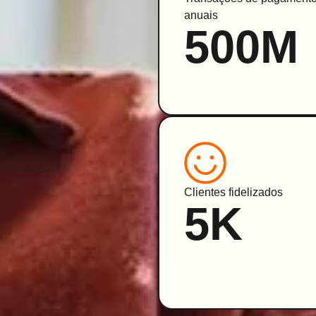
anuais
500M
Clientes fidelizados
5K