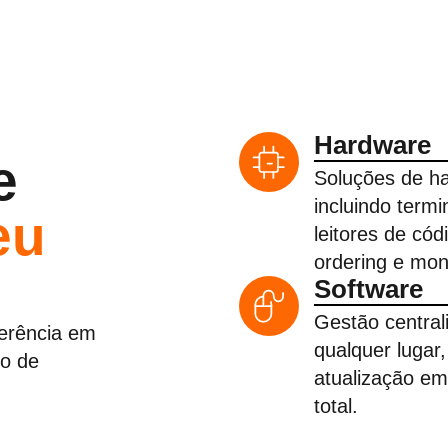
Hardware
e
Soluções de h
incluindo term
eu
leitores de cód
ordering e mon
Software
Gestão central
ferência em
qualquer lugar,
to de
atualização em
total.