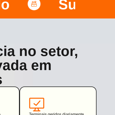
o
Suporte
ia no setor,
vada em
s
o
Terminais geridos diariamente