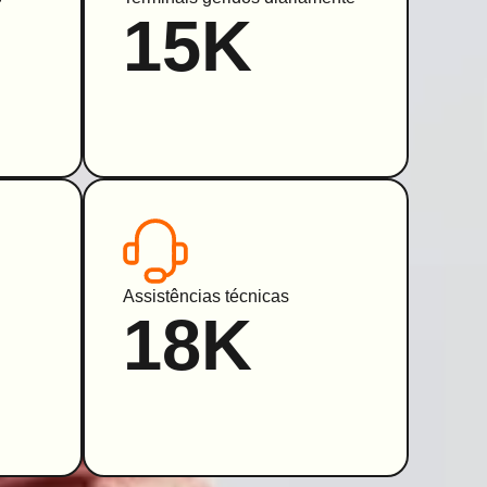
15K
Assistências técnicas
18K