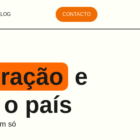
BLOG
CONTACTO
ração
e
 o país
um só