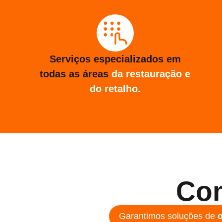
Serviços especializados em
todas as áreas
da restauração e
do retalho.
Co
Garantimos soluções de