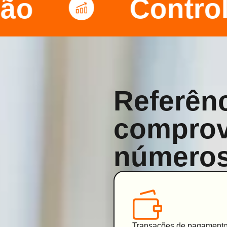
ão
Control
Referênc
compro
número
Transações de pagament