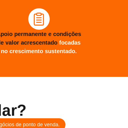
poio permanente e condições
de valor acrescentado
focadas
no crescimento sustentado.
ar?
gócios de ponto de venda.